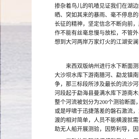
掺杂着鸟儿的叽喳见证我们在湖边
晒、突如其来的暴雨、毫不停息的
长征的精神，坚定信念不断向前，
作不能有丝毫怠慢与放松，不管外
想到大河两岸万家灯火的江湖安澜
来西双版纳州进行水下断面测
大沙坝水库下游南腊河、勐龙镇南
争，那三标段所涉及最长的流沙河有
河段起于勐海县曼满水库下游南木
整个河流被划分为200个测验断
或是呼啸于迅捷落差的磐石激流，
渡的相对简单，人员不能横渡就需
助无人船开展测验，因势利导，因