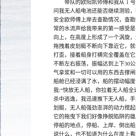
带队的欧阳凯师傅和我从 1 
问我无人船电池还能否继续测验，
安全欧师傅上岸去查勘情况，查勘
常的水流声给我带来的第一感受是
向上，在高度上形成了一个涡旋，
拖拽着皮划艇不断向下靠近它，就
打歪，接着船身打横完全覆盖在它
不断左右振荡，振幅达到上下30
气拿浆和一切可以用的东西去撑闸
船舱已经浸满了水，船的摆动幅度
我:“快放无人船，你拉着无人船
杀中逃逸，我迅速推下无人船，手
划艇，无人船强劲澎湃的动力搅起
它的拖曳下我们好像挣脱陷阱的雄
停船的地点，停船、上岸、倒出船
说什么，也不知道为什么在岸上看