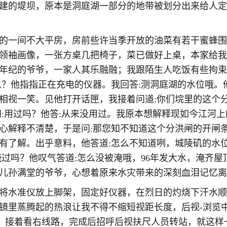
建的堤坝，原本是洞庭湖一部分的地带被划分出来给人定
的一间不大平房，房前些许当季开放的油菜有若干蜜蜂围
领袖画像，一张方桌几把椅子，菜已做好上桌，本家给我
年纪的爷爷，一家人其乐融融；我跟陌生人吃饭有些拘束
么？他指指正在充电的仪器。我回答:测洞庭湖的水位哦。
相视一笑。见他打开话匣，我接着问道:你们垸里的这个
问:用过吗？他答:从来没用过。我原本想解释现如今江河
心解释不清楚，于是问:那您知不知道这个分洪闸的开闸
有了解。出乎意料，他答道:怎么不知道咧，城陵矶的水位
淹过吗？他叹气答道:怎么没被淹哦，96年发大水，淹齐
儿孙满堂的爷爷，心想着原来水灾带来的深刻血泪记忆离
将水准仪放上脚架，固定好仪器，在烈日的灼烧下汗水顺
镜里蒸腾起的热浪让我不得不缩短视距长度，后视-浏览中
小，接着看右线路，完成后招呼后视扶尺人员转站，就这