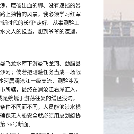
涉，磨破出血的脚、没有遮挡的暴
路上独特的风景。我必须学习红军
“新时代的长征”走好。从事测验工
水文人的担当。想到爷爷的遭遇，
曼飞龙水库下游曼飞龙河、勐腊县
沙河；倘若把测验任务当成一场战
流沙河属澜沧江一级支流，测验涉及
市所辖，最终在澜沧江右岸汇入，
或是蜿蜒于游荡往复的缓径浅沟，
条件不同而不同，人员能够涉水横
确保无人船安全就必须用皮划艇协
 76号断面。