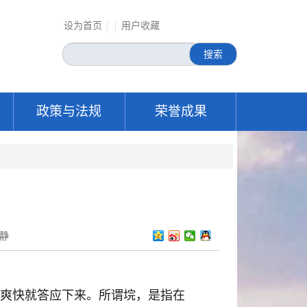
设为首页
用户收藏
关
搜索
键
字
政策与法规
荣誉成果
静
爽快就答应下来。所谓垸，是指在