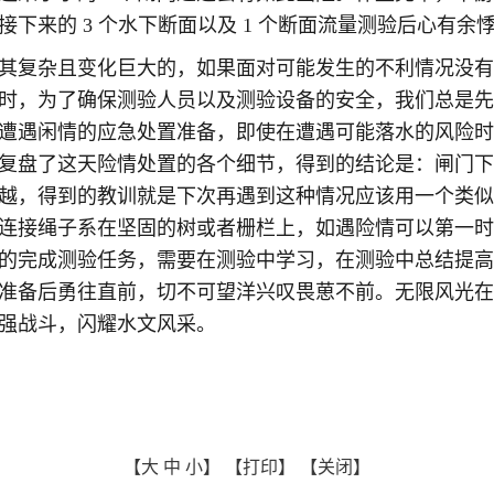
下来的 3 个水下断面以及 1 个断面流量测验后心有余
其复杂且变化巨大的，如果面对可能发生的不利情况没有
时，为了确保测验人员以及测验设备的安全，我们总是先
遭遇闲情的应急处置准备，即使在遭遇可能落水的风险时
复盘了这天险情处置的各个细节，得到的结论是：闸门下
越，得到的教训就是下次再遇到这种情况应该用一个类似
连接绳子系在坚固的树或者栅栏上，如遇险情可以第一时
的完成测验任务，需要在测验中学习，在测验中总结提高
准备后勇往直前，切不可望洋兴叹畏葸不前。无限风光在
强战斗，闪耀水文风采。
【大
中
小】
【打印】
【关闭】