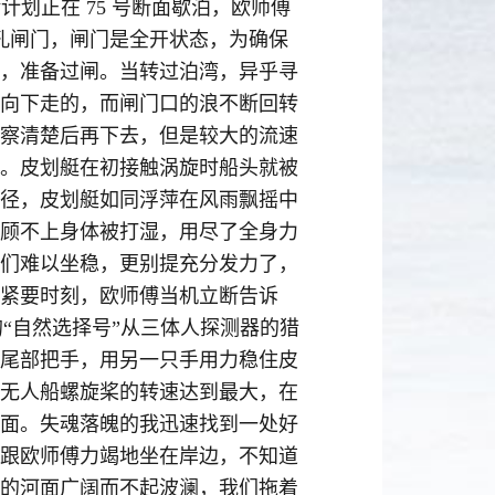
划正在 75 号断面歇泊，欧师傅
三孔闸门，闸门是全开状态，为确保
，准备过闸。当转过泊湾，异乎寻
向下走的，而闸门口的浪不断回转
察清楚后再下去，但是较大的流速
。皮划艇在初接触涡旋时船头就被
径，皮划艇如同浮萍在风雨飘摇中
们顾不上身体被打湿，用尽了全身力
们难以坐稳，更别提充分发力了，
紧要时刻，欧师傅当机立断告诉
“自然选择号”从三体人探测器的猎
尾部把手，用另一只手用力稳住皮
无人船螺旋桨的转速达到最大，在
面。失魂落魄的我迅速找到一处好
跟欧师傅力竭地坐在岸边，不知道
的河面广阔而不起波澜，我们拖着