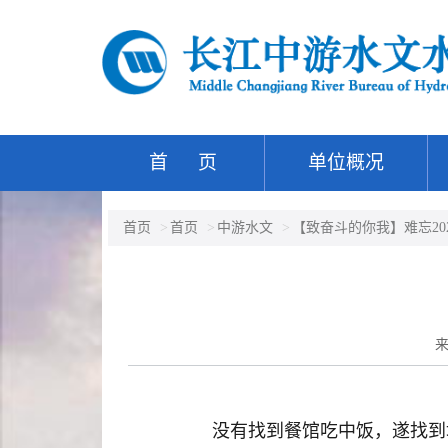
首 页
单位概况
首页
首页
中游水文
【致奋斗的你我】难忘202
没有找到餐馆吃中饭，遂找到