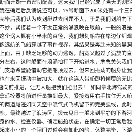
号断面开始一直密切配合，这天我们已经完成了当天的测验计
我在确定后反馈说还可以，75号断面下200米处有一个
完毕后我们认为皮划艇过去问题不大，于是我们划船向下
不妙，紧接着一个不太正常的涌浪映在眼前，一般的浪是
这个涡大概有小半米的直径，我们想划船靠在岸边仔细观
像远航的飞船穿越了事件视界，其结果是奔赴未知的黑洞
上面，由于缺乏足够的动力逃逸，船宽又超过了涡旋的直
公分左右，这时船面在浪涌拍打下开始进水，危急关头我
门支墩希望能借助它把船顶过去，但来回振荡的船身让我
也在来回振动中被加大，就在这连人带船即将倾覆的无比
全速向前推进，让无人船把我们拉出去！”如同章北海驾驶的
拿遥控器将前进杆量推到最大，紧接着用右手拉住无人船
的两道尾迹如同天空中喷气式飞机留下的完美弧线，此时
鹿，最终越过了浪涛区，拨云见日一般来到平静的下游河
身的水、检查仪器、确定船舶状态，在确定一切正常后我
起来小小的一个闸门过道会有如此凶险。休整完毕，下游