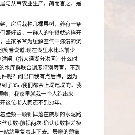
居与从事农业生产，简而言之，是
绕，房后栽种几棵果树，养有一条
们盛好饭，一群人的午餐就这样开
，主家爷爷为缓解空气中弥漫的沉
他笑着说道:现在湖里水比以前少
分洪闸（指大通湖分洪闸）什么时
上的水库群联合调度特别厉害，不到
条件呢？问出口我有点后悔，因为
到了35m我们都会上堤巡堤的。我
屋顶啦，我家里就我一个人跑出来
开这位老人家还不到30年。
着脸颊一颗颗掉落在院坝的水泥路
丝读数-前视两次-确认读数相差极
样一站站重复着走下去。晨曦的薄雾