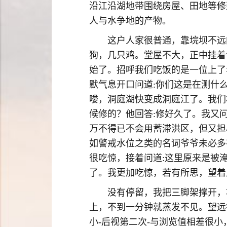
沿江沿湖地带围绕房屋、田地等修
人与水争地的产物。
这户人家很普通，靠垸坝不远
狗，几只鸡。堂屋不大，正中挂着
始了。招呼我们吃饭的是一位上了
默气息开口问道:你们这是在测什
喽，洞庭湖快变成洞庭江了。我们
候修的？他回答:修好久了。我又
万不得已不会用蓄滞洪区，但又担
如警戒水位之类的名词爷爷未必多
很吃惊，接着问道:这里原来是被
了。我更加吃惊，若有所思，望着
没有停留，我把三脚架撑开，
上，不到一分钟就蒸发不见。望远
小-后视第二次-与浏览值相差很