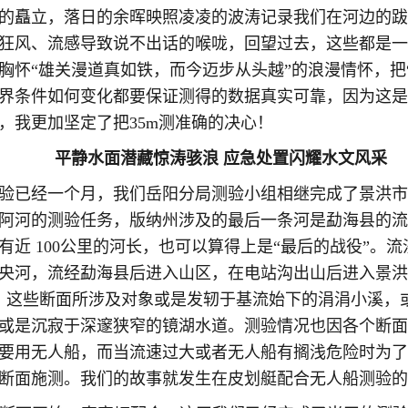
的矗立，落日的余晖映照凌凌的波涛记录我们在河边的跋
狂风、流感导致说不出话的喉咙，回望过去，这些都是一
胸怀“雄关漫道真如铁，而今迈步从头越”的浪漫情怀，把
界条件如何变化都要保证测得的数据真实可靠，因为这是
，我更加坚定了把35m测准确的决心！
平静水面潜藏惊涛骇浪 应急处置闪耀水文风采
验已经一个月，我们岳阳分局测验小组相继完成了景洪市
阿河的测验任务，版纳州涉及的最后一条河是勐海县的流
近 100公里的河长，也可以算得上是“最后的战役”。
央河，流经勐海县后进入山区，在电站沟出山后进入景洪
面，这些断面所涉及对象或是发轫于基流始下的涓涓小溪，
或是沉寂于深邃狭窄的镜湖水道。测验情况也因各个断面
要用无人船，而当流速过大或者无人船有搁浅危险时为了
断面施测。我们的故事就发生在皮划艇配合无人船测验的第